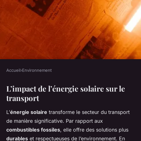
Accueil
›
Environnement
ENVIRONNEMENT
L’impact de l’énergie solaire sur le
L'énergie solaire au service
transport
des transports : révolution
durable en marche
L’
énergie solaire
transforme le secteur du transport
de manière significative. Par rapport aux
Tom
•
22 février 2025
•
5 min de lecture
combustibles fossiles
, elle offre des solutions plus
durables
et respectueuses de l’environnement. En