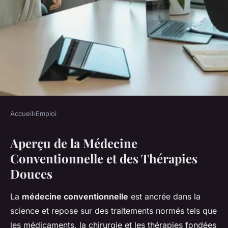
Accueil
›
Emploi
EMPLOI
Aperçu de la Médecine
Harmoniser Médecine
Conventionnelle et des Thérapies
Conventionnelle et Thérapies
Douces
Douces : Mission Possible ?
La
médecine conventionnelle
est ancrée dans la
Tom
•
22 février 2025
•
4 min de lecture
science et repose sur des traitements normés tels que
les médicaments, la chirurgie et les thérapies fondées