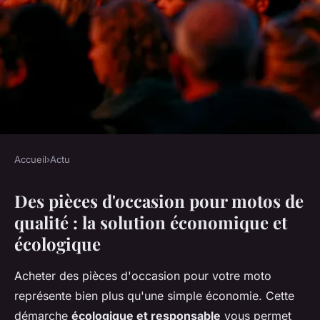
Accueil
›
Actu
ACTU
Des pièces d'occasion pour motos de
Découvrez des pièces
qualité : la solution économique et
d'occasion pour motos de
écologique
qualité supérieure
Acheter des pièces d'occasion pour votre moto
Tom
•
9 décembre 2025
•
7 min de lecture
représente bien plus qu'une simple économie. Cette
démarche
écologique et responsable
vous permet