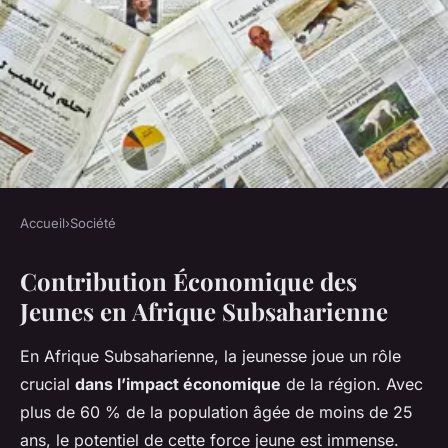
Accueil
›
Société
SOCIÉTÉ
Contribution Économique des
L'Impact Économique de la
Jeunes en Afrique Subsaharienne
Jeunesse en Afrique
Subsaharienne : Un Potentiel
En Afrique Subsaharienne, la jeunesse joue un rôle
Inexploré
crucial
dans l’impact économique
de la région. Avec
plus de 60 % de la population âgée de moins de 25
Tom
•
22 février 2025
•
5 min de lecture
ans, le potentiel de cette force jeune est immense.